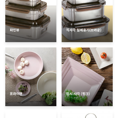
파인뷰
직사각 밀폐용기(브라운)
프라이팬
접시 사각 (핑크)