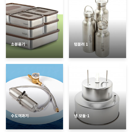
소분용기
텀블러 1
수도여과기
냉 모듈-1