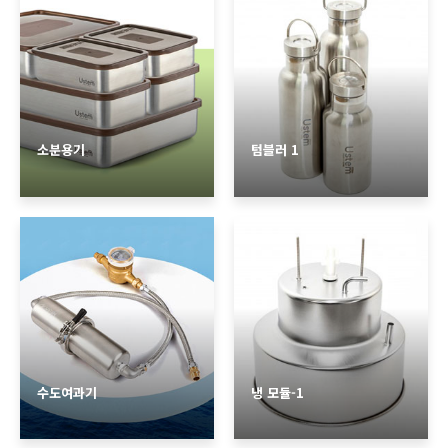
소분용기
텀블러 1
수도여과기
냉 모듈-1