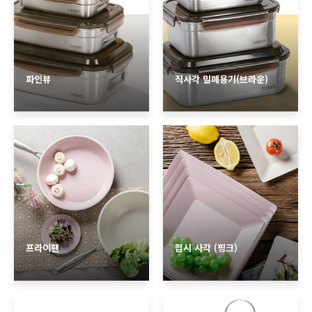
파인뷰
직사각 밀폐용기(브라운)
프라이팬
접시 사각 (핑크)